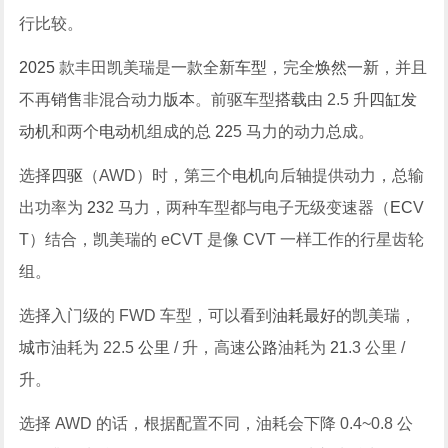
行比较。
2025
款丰田凯美瑞是
一款
全
新车型
，完全
焕然一新
，并且
不再
销售
非混合动力
版本
。前驱车型
搭载
由 2.5 升
四缸
发
动机
和两个
电动
机组成的总
22
5 马力的动力总成。
选择
四驱
（AWD）时，第三个
电机
向后轴提供动力，总输
出功率为
23
2 马力，两种车型都与电子无级变速器（
EC
V
T）结合，凯美瑞的 eCVT 是像 CVT 一样工作的行星齿轮
组。
选择入门级的 FWD 车型，可以看到
油耗
最好
的凯美瑞，
城市
油耗为 22.5
公里
/ 升，高速
公路
油耗为
21
.3 公里 /
升。
选择 AWD 的话，根据配置不同，油耗会下降 0.4~0.8 公