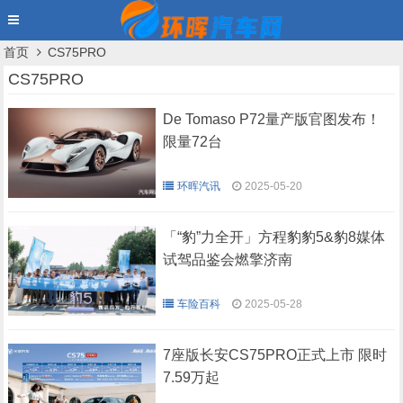
首页
CS75PRO
CS75PRO
De Tomaso P72量产版官图发布！
限量72台
环晖汽讯
2025-05-20
「“豹”力全开」方程豹豹5&豹8媒体
试驾品鉴会燃擎济南
车险百科
2025-05-28
7座版长安CS75PRO正式上市 限时
7.59万起