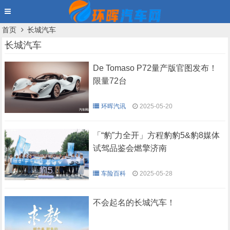
首页
长城汽车
长城汽车
De Tomaso P72量产版官图发布！
限量72台
环晖汽讯
2025-05-20
「“豹”力全开」方程豹豹5&豹8媒体
试驾品鉴会燃擎济南
车险百科
2025-05-28
不会起名的长城汽车！