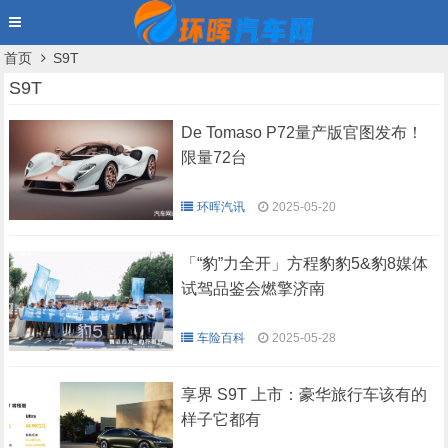
首页
S9T
S9T
De Tomaso P72量产版官图发布！
限量72台
环晖汽讯
2025-05-20
「“豹”力全开」方程豹豹5&豹8媒体
试驾品鉴会燃擎济南
车险百科
2025-05-28
享界 S9T 上市：豪华旅行车该有的
样子它都有