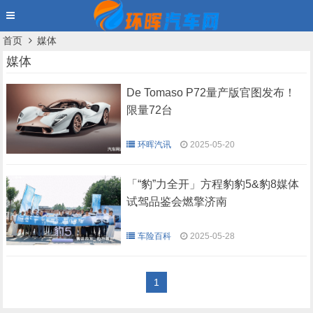
首页
媒体
媒体
De Tomaso P72量产版官图发布！
限量72台
环晖汽讯
2025-05-20
「“豹”力全开」方程豹豹5&豹8媒体
试驾品鉴会燃擎济南
车险百科
2025-05-28
1