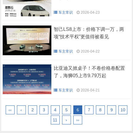
车主常识
2026-04-23
智己LS8上市：价格下调一万，两
项“技术平权”更值得被看见
车主常识
2026-04-22
比亚迪又掀桌子！不卷价格卷配置
了，海狮05上市9.79万起
车主常识
2026-04-21
‹‹
‹
2
3
4
5
6
7
8
9
10
11
›
››