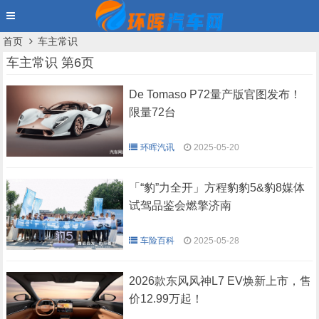
首页
车主常识
车主常识 第6页
De Tomaso P72量产版官图发布！
限量72台
环晖汽讯
2025-05-20
「“豹”力全开」方程豹豹5&豹8媒体
试驾品鉴会燃擎济南
车险百科
2025-05-28
2026款东风风神L7 EV焕新上市，售
价12.99万起！