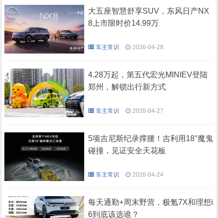
大五座智慧舒享SUV，东风日产NX
8上市限时价14.99万
车主常识
2026-04-28
4.28万起，第五代宏光MINIEV登陆
郑州，解锁出行新方式
车主常识
2026-04-27
5项吉尼斯纪录撑腰！吉利用18°魔鬼
碰撞，见证安全天花板
车主常识
2026-04-24
每天通勤+周末野营，极氪7X和理想i
6到底该选谁？