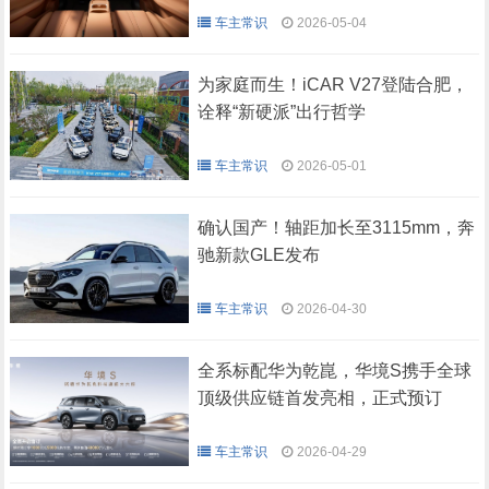
车主常识
2026-05-04
为家庭而生！iCAR V27登陆合肥，
诠释“新硬派”出行哲学
车主常识
2026-05-01
确认国产！轴距加长至3115mm，奔
驰新款GLE发布
车主常识
2026-04-30
全系标配华为乾崑，华境S携手全球
顶级供应链首发亮相，正式预订
车主常识
2026-04-29