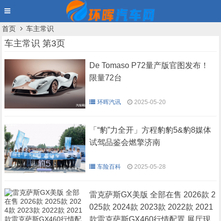
首页
车主常识
车主常识 第3页
De Tomaso P72量产版官图发布！
限量72台
环晖汽讯
2025-05-20
「“豹”力全开」方程豹豹5&豹8媒体
试驾品鉴会燃擎济南
车险百科
2025-05-28
雷克萨斯GX美版 全部在售 2026款 2
025款 2024款 2023款 2022款 2021
款雷克萨斯GX460行情配置 展厅现