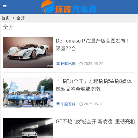
首页
全开
全开
De Tomaso P72量产版官图发布！
限量72台
环晖汽讯
2025-05-20
「“豹”力全开」方程豹豹5&豹8媒体
试驾品鉴会燃擎济南
车险百科
2025-05-28
GT不熄 “凌”感全开 新凌渡L重磅亮相